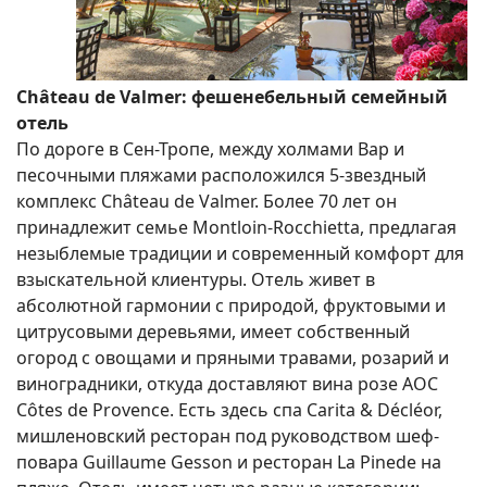
Château de Valmer: фешенебельный семейный
отель
По дороге в Сен-Тропе, между холмами Вар и
песочными пляжами расположился 5-звездный
комплекс Château de Valmer. Более 70 лет он
принадлежит семье Montloin-Rocchietta, предлагая
незыблемые традиции и современный комфорт для
взыскательной клиентуры. Отель живет в
абсолютной гармонии с природой, фруктовыми и
цитрусовыми деревьями, имеет собственный
огород с овощами и пряными травами, розарий и
виноградники, откуда доставляют вина розе AOC
Côtes de Provence. Есть здесь спа Carita & Décléor,
мишленовский ресторан под руководством шеф-
повара Guillaume Gesson и ресторан La Pinеde на