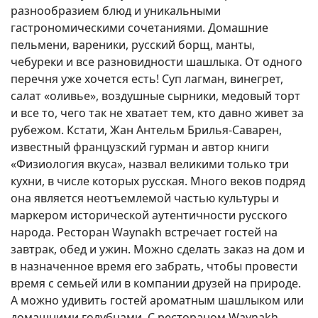
разнообразием блюд и уникальными
гастрономическими сочетаниями. Домашние
пельмени, вареники, русский борщ, манты,
чебуреки и все разновидности шашлыка. От одного
перечня уже хочется есть! Суп лагман, винегрет,
салат «оливье», воздушные сырники, медовый торт
и все то, чего так не хватает тем, кто давно живет за
рубежом. Кстати, Жан Антельм Брилья-Саварен,
известный французский гурман и автор книги
«Физиология вкуса», назвал великими только три
кухни, в числе которых русская. Много веков подряд
она является неотъемлемой частью культуры и
маркером исторической аутентичности русского
народа. Ресторан Waynakh встречает гостей на
завтрак, обед и ужин. Можно сделать заказ на дом и
в назначенное время его забрать, чтобы провести
время с семьей или в компании друзей на природе.
А можно удивить гостей ароматным шашлыком или
домашними голубцами. С рестораном Waynakh