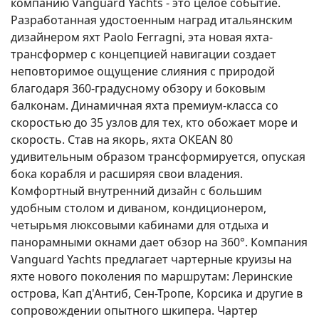
компанию Vanguard Yachts - это целое событие.
Разработанная удостоенным наград итальянским
дизайнером яхт Paolo Ferragni, эта новая яхта-
трансформер с концепцией навигации создает
неповторимое ощущение слияния с природой
благодаря 360-градусному обзору и боковым
балконам. Динамичная яхта премиум-класса со
скоростью до 35 узлов для тех, кто обожает море и
скорость. Став на якорь, яхта OKEAN 80
удивительным образом трансформируется, опуская
бока корабля и расширяя свои владения.
Комфортный внутренний дизайн с большим
удобным столом и диваном, кондиционером,
четырьмя люксовыми кабинами для отдыха и
панорамными окнами дает обзор на 360°. Компания
Vanguard Yachts предлагает чартерные круизы на
яхте нового поколения по маршрутам: Леринские
острова, Кап д'Антиб, Сен-Тропе, Корсика и другие в
сопровождении опытного шкипера. Чартер