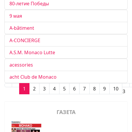
80-летие Победы
9 мая
A-bâtiment
A-CONCIERGE
A.S.M. Monaco Lutte
acessories
acht Club de Monaco
1
2
3
4
5
6
7
8
9
10
Страница 1 из 113
ГАЗЕТА