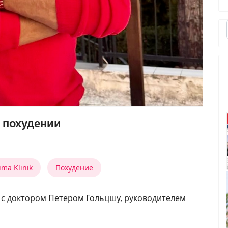
 похудении
ima Klinik
Похудение
с доктором Петером Гольцшу, руководителем