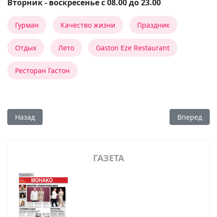
Вторник - воскресенье с 08.00 до 23.00
Гурман
Качество жизни
Праздник
Отдых
Лето
Gaston Eze Restaurant
Ресторан Гастон
Предыдущий: YOSHI: особые впечатления
Следующий
Назад
Вперед
ГАЗЕТА