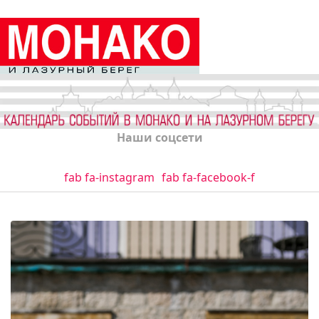
Наши соцсети
fab fa-instagram
fab fa-facebook-f