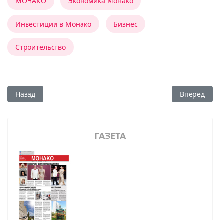
МОНАКО
Экономика Монако
Инвестиции в Монако
Бизнес
Строительство
Предыдущий: Аукционные торги на Рождество
Следующий:
Назад
Вперед
ГАЗЕТА