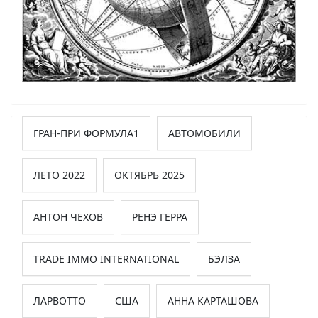
ГРАН-ПРИ ФОРМУЛА1
АВТОМОБИЛИ
ЛЕТО 2022
ОКТЯБРЬ 2025
АНТОН ЧЕХОВ
РЕНЭ ГЕРРА
TRADE IMMO INTERNATIONAL
БЭЛЗА
ЛАРВОТТО
США
АННА КАРТАШОВА