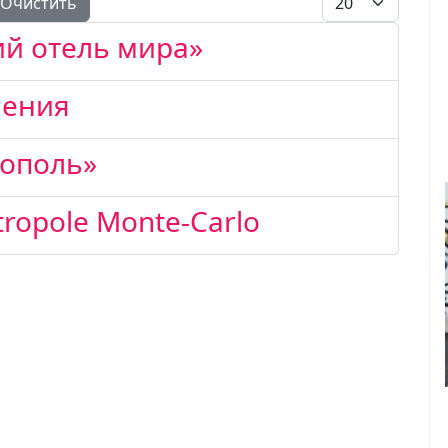
Очистить
й отель мира»
ления
рополь»
ropole Monte-Carlo