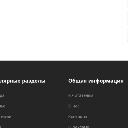
лярные разделы
Общая информация
ура
К читателям
вье
О нас
тиции
Контакты
н
О рекламе