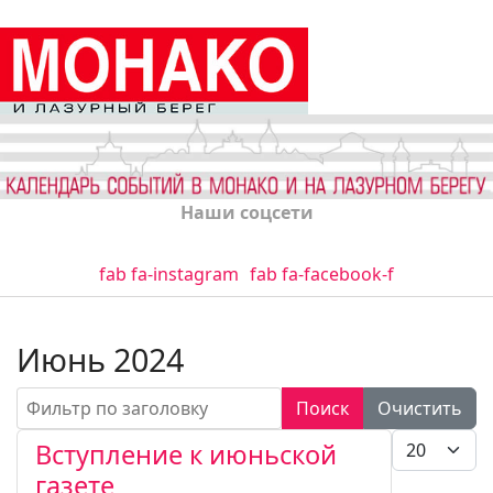
Наши соцсети
fab fa-instagram
fab fa-facebook-f
Июнь 2024
Фильтр по заголовку
Поиск
Очистить
Кол-во стро
Вступление к июньской
газете