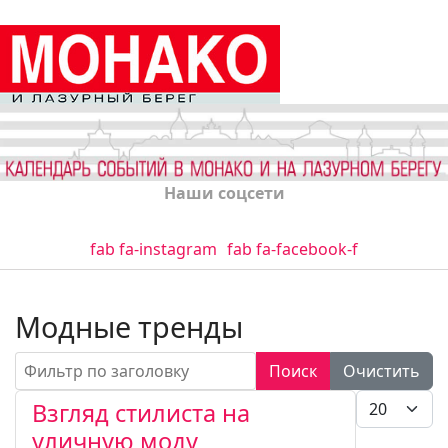
Наши соцсети
fab fa-instagram
fab fa-facebook-f
Модные тренды
Фильтр по заголовку
Поиск
Очистить
Кол-во стро
Взгляд стилиста на
уличную моду