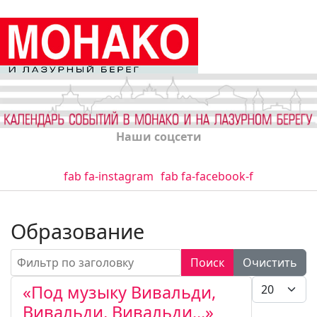
Наши соцсети
fab fa-instagram
fab fa-facebook-f
Образование
Фильтр по заголовку
Поиск
Очистить
Кол-во стро
«Под музыку Вивальди,
Вивальди, Вивальди...»