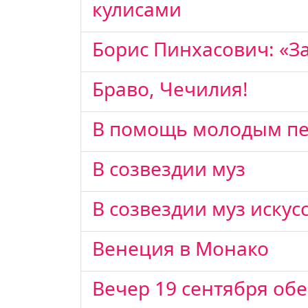
кулисами
Борис Пинхасович: «За
Браво, Чечилия!
В помощь молодым п
В созвездии муз
В созвездии муз искус
Венеция в Монако
Вечер 19 сентября об