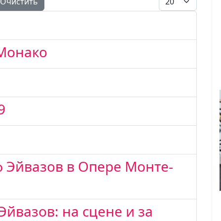
Очистить
 Монако
19
 Эйвазов в Опере Монте-
йвазов: на сцене и за