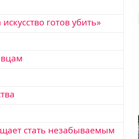
 искусство готов убить»
евцам
ства
ещает стать незабываемым