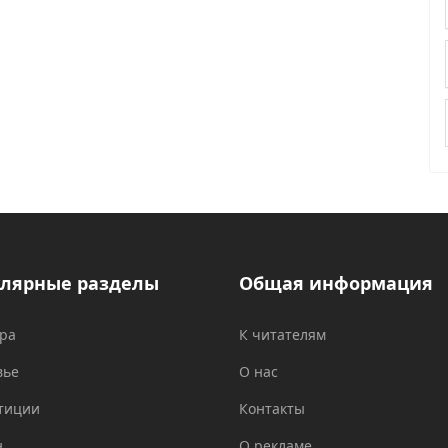
лярные разделы
Общая информация
ура
К читателям
вье
О нас
тиции
Контакты
н
О рекламе