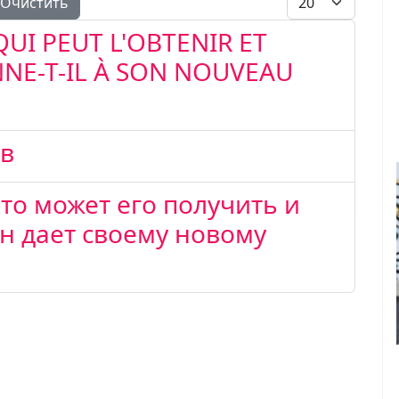
Очистить
QUI PEUT L'OBTENIR ET
NE-T-IL À SON NOUVEAU
ав
кто может его получить и
н дает своему новому