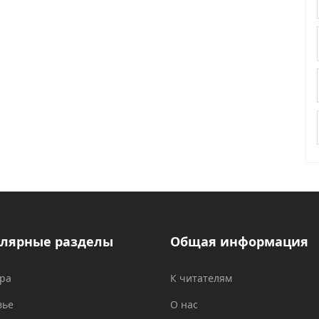
лярные разделы
Общая информация
ура
К читателям
вье
О нас