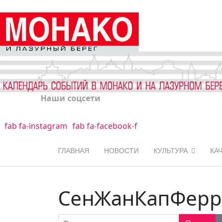
Наши соцсети
fab fa-instagram
fab fa-facebook-f
ГЛАВНАЯ
НОВОСТИ
КУЛЬТУРА
КА
СенЖанКапФерр
Фильтр по заголовку