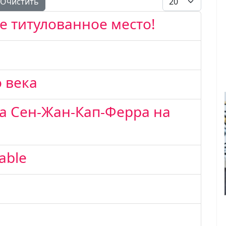
Очистить
ое титулованное место!
о века
а Сен-Жан-Кап-Ферра на
able