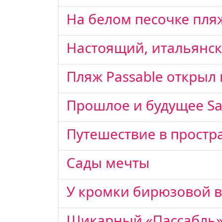
На белом песочке пл
Настоящий, итальянск
Пляж Passable открыл
Прошлое и будущее San
Путешествие в простр
Сады мечты
У кромки бирюзовой 
Шикарный «Пассабль