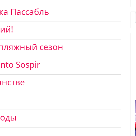
яжа Пассабль
ий!
 пляжный сезон
to Sospir
анстве
воды
»