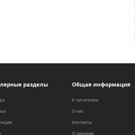
лярные разделы
Общая информация
ура
К читателям
вье
О нас
тиции
Контакты
н
О рекламе