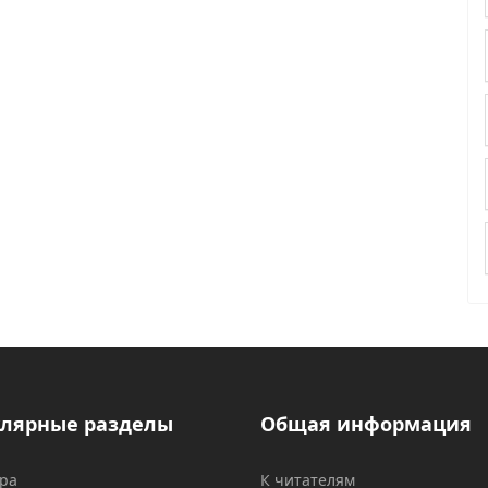
лярные разделы
Общая информация
ура
К читателям