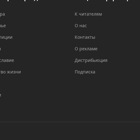
ура
К читателям
вье
О нас
тиции
Контакты
н
О рекламе
славие
Дистрибьюция
тво жизни
Подписка
м