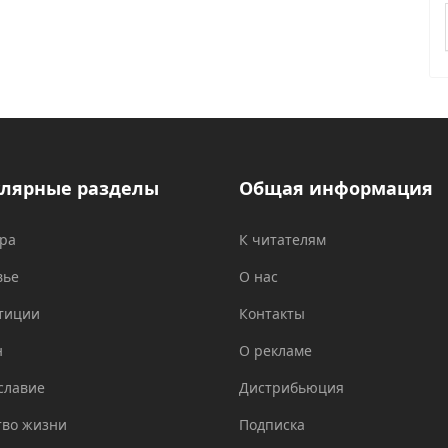
лярные разделы
Общая информация
ура
К читателям
вье
О нас
тиции
Контакты
н
О рекламе
славие
Дистрибьюция
тво жизни
Подписка