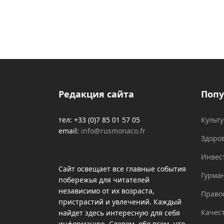
Редакция сайта
Попу
тел: +33 (0)7 85 01 57 05
Культ
email:
info@rusmonaco.fr
Здоро
Инвес
Сайт освещает все главные события
Гурма
побережья для читателей
независимо от их возраста,
Право
пристрастий и увлечений. Каждый
Качес
найдет здесь интересную для себя
информацию. Словом, обо всем, что