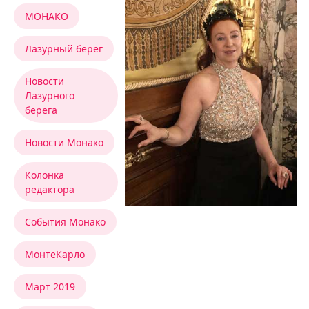
МОНАКО
Лазурный берег
Новости
Лазурного
берега
Новости Монако
Колонка
редактора
События Монако
МонтеКарло
Март 2019