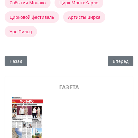
События Монако
Цирк МонтеКарло
Цирковой фестиваль
Артисты цирка
Урс Пильц
Предыдущий: «Путешествие в мечту. Акварель и шёлк»
Следующий:
Назад
Вперед
ГАЗЕТА