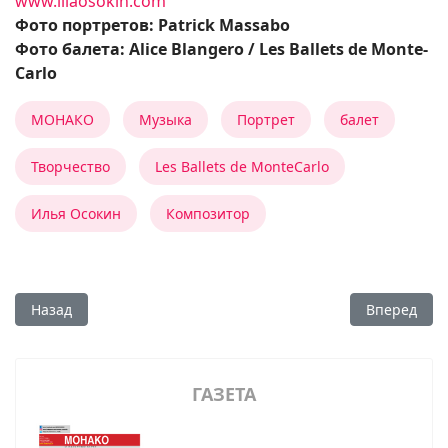
www.iliaosokin.com
Фото портретов: Patrick Massabo
Фото балета: Alice Blangero / Les Ballets de Monte-
Carlo
МОНАКО
Музыка
Портрет
балет
Творчество
Les Ballets de MonteCarlo
Илья Осокин
Композитор
Предыдущий: «Сновидения вечности, скользящие по стекл
Следующий:
Назад
Вперед
ГАЗЕТА