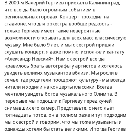
В 2000-м Валерий Гергиев приехал в Калининград,
что всегда было огромным событием в
региональных городах. Концерт проходил на
стадионе, что для оркестра вообще редкость -
только Гергиев имеет такие невероятные
возможности открывать для всех масс классическую
музыку. Мне было 9 лет, и мы с сестрой пришли
слушать концерт, я даже помню, исполняли кантату
«Александр Невский». Нам с сестрой всегда
нравилось брать автографы у артистов и хотелось
увидеть великих музыкантов вблизи. Мы росли в
семье, где родители поощряют культуру - мы всегда
читали и ходили на концерты классики. Всегда
мечтали увидеть богов музыкального Олимпа. В
перерыве мы подошли к Гергиеву перед кучей
снимавших его камер. Представьте, с него льет
пятнадцать потов, он в полном раже и тут подходим
мы с сестрой и говорим, что мы тоже музыканты и
однажды хотели бы стать великими. И тогда Гергиев