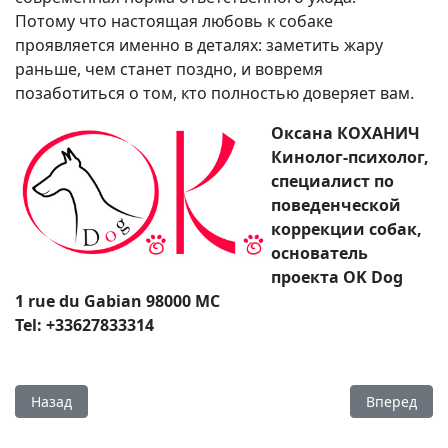
Потому что настоящая любовь к собаке
проявляется именно в деталях: заметить жару
раньше, чем станет поздно, и вовремя
позаботиться о том, кто полностью доверяет вам.
Оксана КОХАНИЧ
Кинолог-психолог,
специалист по
поведенческой
коррекции собак,
основатель
проекта OK Dog
1 rue du Gabian 98000 MC
Tel: +33627833314
Предыдущий: «Я не делаю просто массаж. Я возвращаю ж
Следующий:
Назад
Вперед