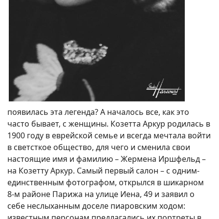
появилась эта легенда? А началось все, как это
часто бывает, с женщины. Козетта Аркур родилась в
1900 году в еврейской семье и всегда мечтала войти
в светсткое общество, для чего и сменила свои
настоящие имя и фамилию – Жермена Иршфельд –
на Козетту Аркур. Самый первый салон – с одним-
единственным фотографом, открылся в шикарном
8-м районе Парижа на улице Иена, 49 и заявил о
себе неслыханным доселе пиаровским ходом:
известным персонам предлагались их портреты в