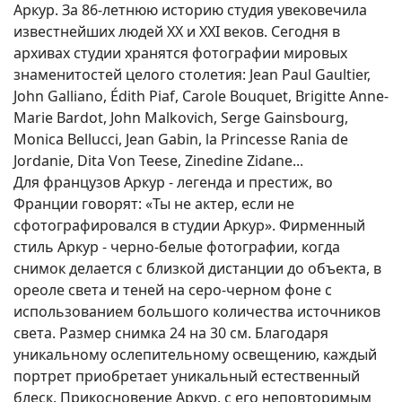
Аркур. За 86-летнюю историю студия увековечила
известнейших людей ХХ и ХХI веков. Сегодня в
архивах студии хранятся фотографии мировых
знаменитостей целого столетия: Jean Paul Gaultier,
John Galliano, Édith Piaf, Carole Bouquet, Brigitte Anne-
Marie Bardot, John Malkovich, Serge Gainsbourg,
Monica Bellucci, Jean Gabin, la Princesse Rania de
Jordanie, Dita Von Teese, Zinedine Zidane...
Для французов Аркур - легенда и престиж, во
Франции говорят: «Ты не актер, если не
сфотографировался в студии Аркур». Фирменный
стиль Аркур - черно-белые фотографии, когда
снимок делается с близкой дистанции до объекта, в
ореоле света и теней на серо-черном фоне с
использованием большого количества источников
света. Размер снимка 24 на 30 см. Благодаря
уникальному ослепительному освещению, каждый
портрет приобретает уникальный естественный
блеск. Прикосновение Аркур, с его неповторимым