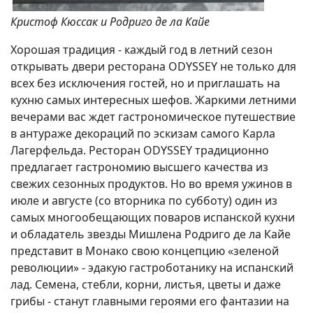
Кристоф Кюссак и Родриго де ла Кайе
Хорошая традиция - каждый год в летний сезон
открывать двери ресторана ODYSSEY не только для
всех без исключения гостей, но и приглашать на
кухню самых интересных шефов. Жаркими летними
вечерами вас ждет гастрономическое путешествие
в антураже декораций по эскизам самого Карла
Лагерфельда. Ресторан ODYSSEY традиционно
предлагает гастрономию высшего качества из
свежих сезонных продуктов. Но во время ужинов в
июле и августе (со вторника по субботу) один из
самых многообещающих поваров испанской кухни
и обладатель звезды Мишлена Родриго де ла Кайе
представит в Монако свою концепцию «зеленой
революции» - эдакую гастроботанику на испанский
лад. Семена, стебли, корни, листья, цветы и даже
грибы - станут главными героями его фантазии на