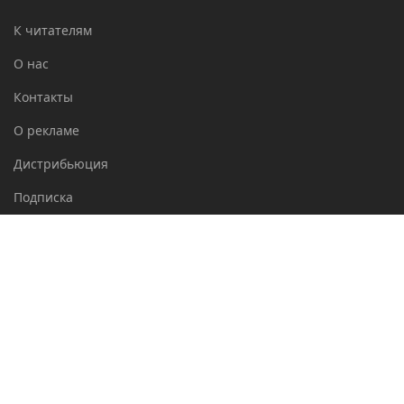
К читателям
О нас
Контакты
О рекламе
Дистрибьюция
Подписка
Архивы
Дайджест
Газета
Архив сайта
Все теги