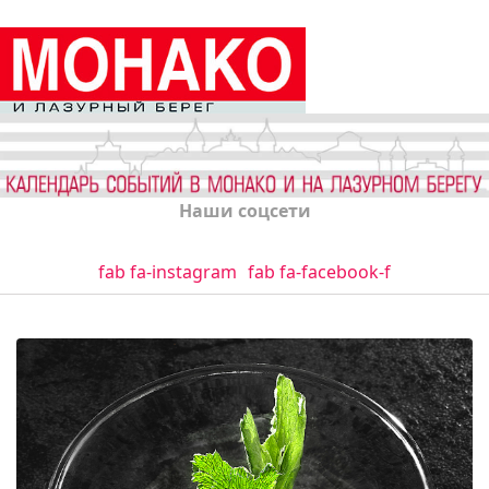
Наши соцсети
fab fa-instagram
fab fa-facebook-f