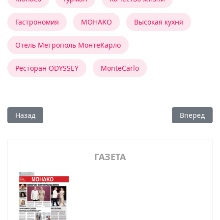
Гастрономия
MOHAKO
Высокая кухня
Отель Метрополь МонтеКарло
Ресторан ODYSSEY
MonteCarlo
Предыдущий: Летнее очарование ODYSSEY
Следующий:
Назад
Вперед
ГАЗЕТА