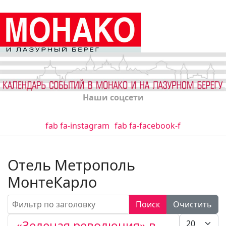
Наши соцсети
fab fa-instagram
fab fa-facebook-f
Отель Метрополь
МонтеКарло
Фильтр по заголовку
Поиск
Очистить
Кол-во стро
«Зеленая революция» в