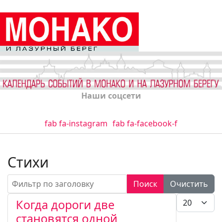
Наши соцсети
fab fa-instagram
fab fa-facebook-f
Стихи
Фильтр по заголовку
Поиск
Очистить
Кол-во стро
Когда дороги две
становятся одной