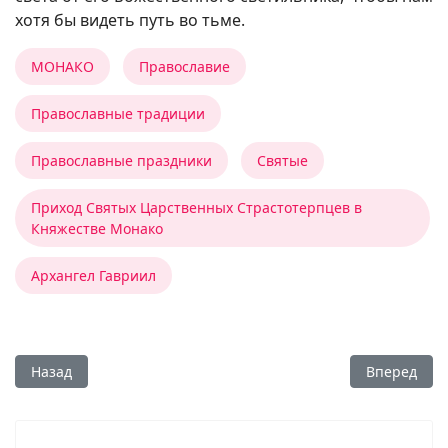
хотя бы видеть путь во тьме.
МОНАКО
Православие
Православные традиции
Православные праздники
Святые
Приход Святых Царственных Страстотерпцев в
Княжестве Монако
Архангел Гавриил
Предыдущий: Страстная седмица и русская литература
Следующий:
Назад
Вперед