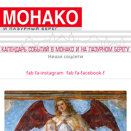
Наши соцсети
fab fa-instagram
fab fa-facebook-f