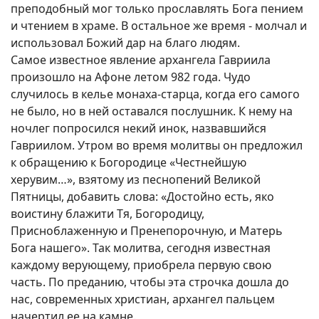
преподобный мог только прославлять Бога пением
и чтением в храме. В остальное же время - молчал и
использовал Божий дар на благо людям.
Самое известное явление архангела Гавриила
произошло на Афоне летом 982 года. Чудо
случилось в келье монаха-старца, когда его самого
не было, но в ней оставался послушник. К нему на
ночлег попросился некий инок, назвавшийся
Гавриилом. Утром во время молитвы он предложил
к обращению к Богородице «Честнейшую
херувим…», взятому из песнопений Великой
Пятницы, добавить слова: «Достойно есть, яко
воистину блажити Тя, Богородицу,
Присноблаженную и Пренепорочную, и Матерь
Бога нашего». Так молитва, сегодня известная
каждому верующему, приобрела первую свою
часть. По преданию, чтобы эта строчка дошла до
нас, современных христиан, архангел пальцем
начертил ее на камне.