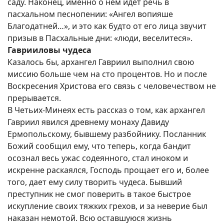
саду. Наконец, именно о нем идет речь в
пасхальном песнопении: «Ангел вопияше
Благодатней…», и это как будто от его лица звучит
призыв в Пасхальные дни: «люди, веселитеся».
Гаврииловы чудеса
Казалось бы, архангел Гавриил выполнил свою
миссию больше чем на сто процентов. Но и после
Воскресения Христова его связь с человечеством не
прерывается.
В Четьих-Минеях есть рассказ о том, как архангел
Гавриил явился древнему монаху Давиду
Ермопольскому, бывшему разбойнику. Посланник
Божий сообщил ему, что теперь, когда бандит
осознал весь ужас содеянного, стал иноком и
искренне раскаялся, Господь прощает его и, более
того, дает ему силу творить чудеса. Бывший
преступник не смог поверить в такое быстрое
искупление своих тяжких грехов, и за неверие был
наказан немотой. Всю оставшуюся жизнь