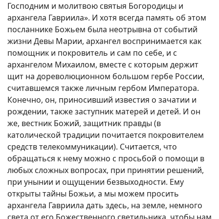
Господним и молитвою святыя Богородицы и
архангела Гавриила». И хотя всегда память об этом
посланнике Божьем была неотрывна от событий
жизни Девы Марии, архангел воспринимается как
помощник и покровитель и сам по себе, и с
архангелом Михаилом, вместе с которым держит
щит на дореволюционном большом гербе России,
считавшемся также личным гербом Императора.
Конечно, он, приносивший известия о зачатии и
рождении, также заступник матерей и детей. И он
же, вестник Божий, защитник правды (в
католической традиции почитается покровителем
средств телекоммуникации). Считается, что
обращаться к нему можно с просьбой о помощи в
любых сложных вопросах, при принятии решений,
при унынии и ощущении безвыходности. Ему
открыты тайны Божьи, а мы можем просить
архангела Гавриила дать здесь, на земле, немного
света от его Божественного светильника, чтобы нам