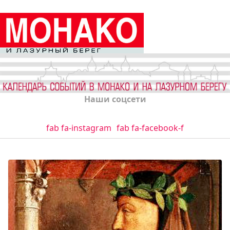
Наши соцсети
fab fa-instagram
fab fa-facebook-f