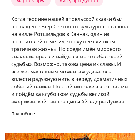
Марта Маруа
Айседоры Дункан
Когда героине нашей апрельской сказки был
посвящён вечер Светского культурного салона
на вилле Ротшильдов в Каннах, один из
посетителей отметил, что «у неё слишком
трагичная жизнь». Но среди имён мирового
значения вряд ли найдётся много «баловней
судьбы». Возможно, такова цена их славы. И
всё же счастливым моментам удавалось
вплести радужную нить в череду драматичных
событий гениев. По этой ниточке в этот раз мы
и пойдём за клубочком судьбы великой
американской танцовщицы Айседоры Дункан.
Подробнее