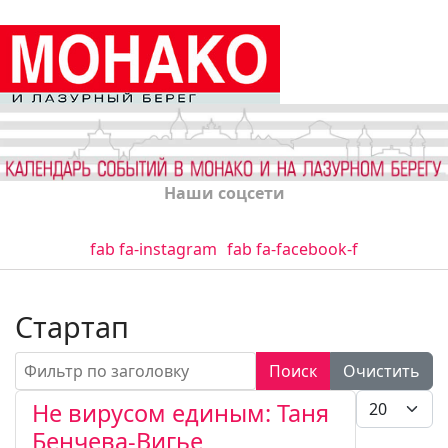
Наши соцсети
fab fa-instagram
fab fa-facebook-f
Стартап
Фильтр по заголовку
Поиск
Очистить
Кол-во стро
Не вирусом единым: Таня
Бенчева-Вигье